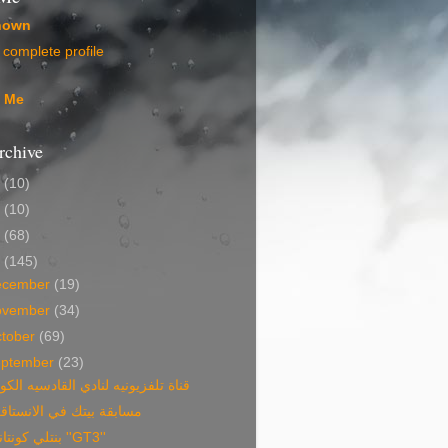
nown
complete profile
t Me
rchive
5
(10)
4
(10)
3
(68)
2
(145)
ecember
(19)
ovember
(34)
tober
(69)
eptember
(23)
قناة تلفزيونيه لنادي القادسيه الكو
مسابقة بيتك في الانستاق
بنتلي كونتاننتل ''GT3''