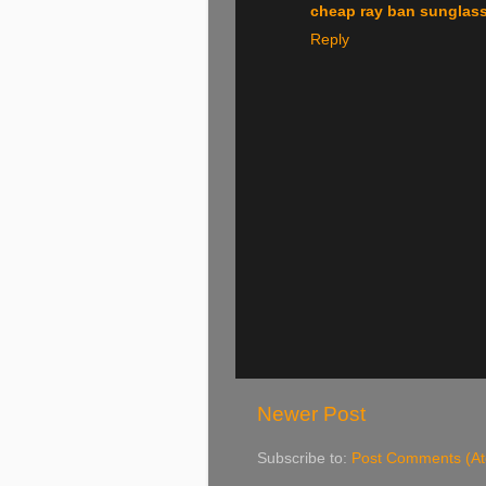
cheap ray ban sunglas
Reply
Newer Post
Subscribe to:
Post Comments (A