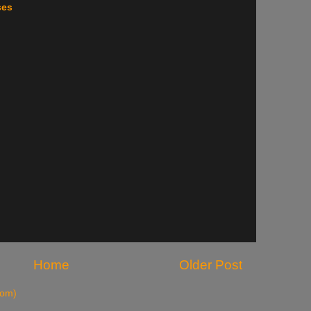
ses
Home
Older Post
tom)