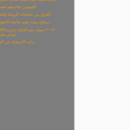
الصينيين ماعندهم غش
الفرق بين شاشات الريتينا والعا
دسبلاي ميت تقيم شاشة الايفون 
LVMH ٢٠١٣ سوف يت
لويس فيتو
بداية الاستغناء عن ال