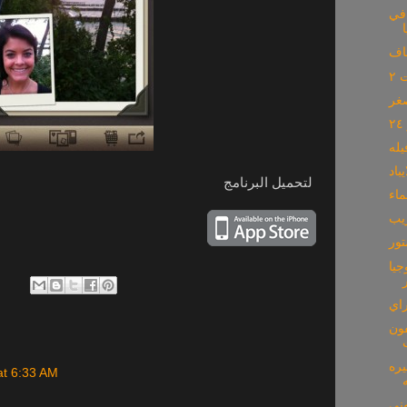
 في
٢
باد
لتحميل البرنامج
اء
يب
تور
جيا
فون
يره
at 6:33 AM
ني