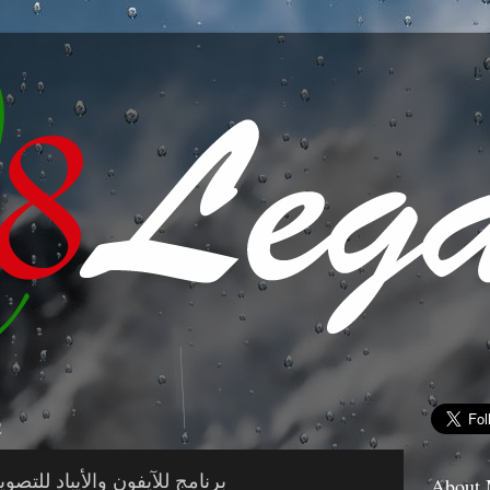
2
برنامج للآيفون والأيباد للتصوي
About