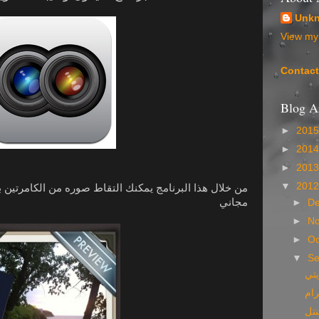
Unk
View my 
Contac
Blog A
►
201
►
201
►
201
▼
201
من خلال هذا البرنامج يمكنك التقاط صوره من الكامرتين 
مجاني
►
D
►
N
►
Oc
▼
S
يتي
رام