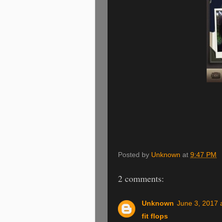
Posted by
Unknown
at
9:47 PM
2 comments:
Unknown
June 3, 2017 
fit flops