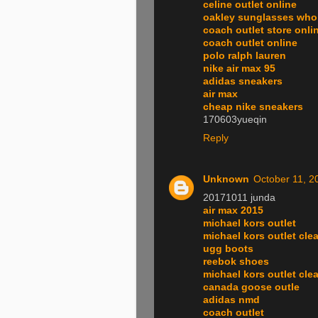
celine outlet online
oakley sunglasses who
coach outlet store onli
coach outlet online
polo ralph lauren
nike air max 95
adidas sneakers
air max
cheap nike sneakers
170603yueqin
Reply
Unknown
October 11, 2
20171011 junda
air max 2015
michael kors outlet
michael kors outlet cle
ugg boots
reebok shoes
michael kors outlet cle
canada goose outle
adidas nmd
coach outlet