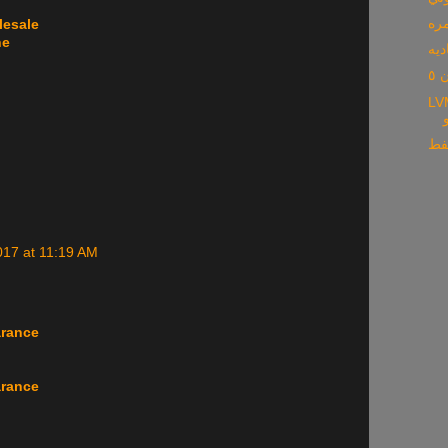
مره
lesale
ne
ديه
٥
م افتتاح جزيره
نفط
017 at 11:19 AM
arance
arance