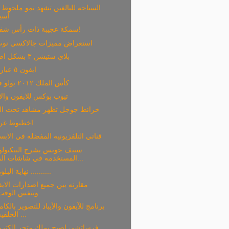
السياحه للبالغين تشهد نمو ملحوظ
آسيا
سمكة عجيبة ذات رأس شفاف!
استعراض مميزات جالاكسي نوت 
بلاي ستيشن ٣ بشكل اصغر
ايفون ٥ عيار ٢٤
كأس الملك ٢٠١٢ بولو فيله
تيوب بوكس للايفون والاي
خرائط جوجل تظهر مشاهد تحت الم
اخطبوط غر
قناتي التلفزيونيه المفضله في الابس
ستيف جوبس يشرح التتكنولو
المستخدمه في شاشات الر...
نهاية البلوراي ..........
مقارنه بين جميع اصدارات الاي
وبنفس الوقت
برنامج للآيفون والأيباد للتصوير بالكام
الخلفيه ...
فرساتشي اصبح يملك متجر الكترو