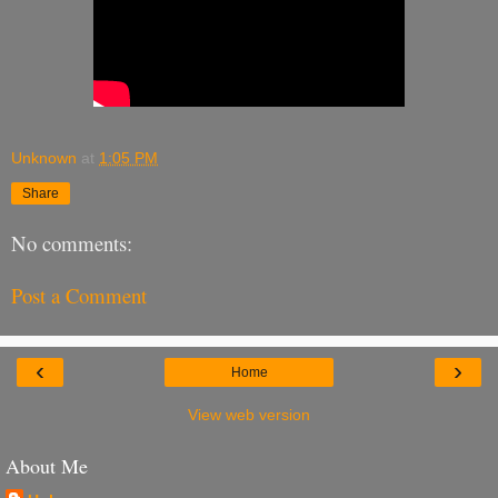
Unknown
at
1:05 PM
Share
No comments:
Post a Comment
‹
›
Home
View web version
About Me