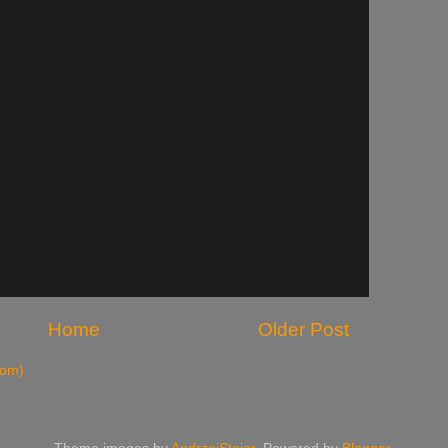
Home
Older Post
tom)