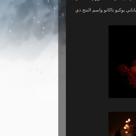
باني يوكيو تاكانو واسم النتج ذي