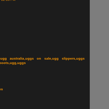
ugg australia,uggs on sale,ugg slippers,uggs
 boots,ugg,uggs
es