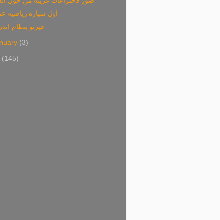
صور لاختراعات غريبه من حول الع
اول سياره رياضيه عر
فيرتو بنظام اندر
nuary
(3)
2
(145)