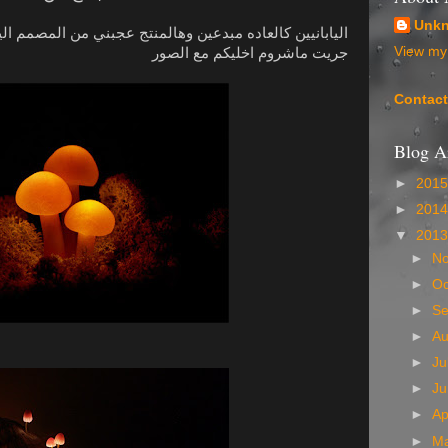
Unk
اليابانيين كالعاده مبدعين وهالمنتج عجبني من المصمم اليا
View my 
جريت ماشروم اخليكم مع الصور
Contac
Blog A
►
201
►
201
▼
201
►
N
►
Oc
►
S
►
A
►
Ju
►
J
►
Ap
►
M