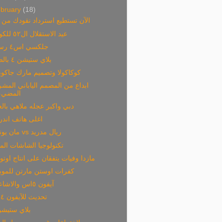
bruary
(18)
الآن تستطيع استرداد نقودك من 
عيد الاستقلال ال٥٢ للكويت
جلكسي اس٤ رسميا
بلاي ستيشن ٤ بالصور
كوكاكولا وتصميم مارك جاكو
ابداع من المصمم الياباني المش
المضيء
دبي واكبر عجله ملاهي بالع
اغلى هاتف اندر
مان يونايتد vs ريال مدريد
تكنولوجيا الشاشات الم
مازدا وفيات يتفقان على انتاج اوتوتا
كفرات اوستن مارتن للموب
آيفون ٥اس والاشاعات
تحديث للآيفون ٤اس
بلاي ستيشن 