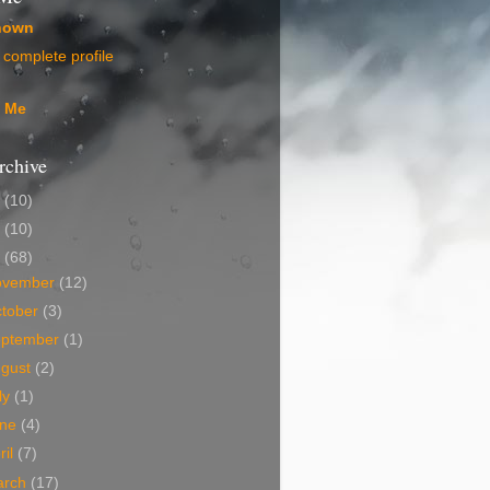
nown
complete profile
t Me
rchive
5
(10)
4
(10)
3
(68)
ovember
(12)
tober
(3)
eptember
(1)
ugust
(2)
ly
(1)
une
(4)
ril
(7)
arch
(17)