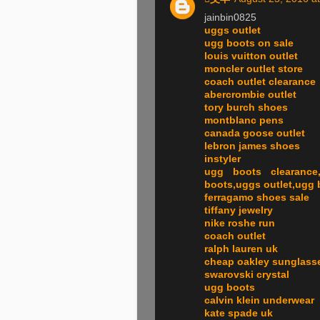
jainbin0825
uggs outlet
ugg boots on sale
louis vuitton outlet
moncler outlet store
coach outlet clearance
abercrombie outlet
tory burch shoes
montblanc pens
canada goose outlet
lebron james shoes
instyler
ugg boots clearance,
boots,uggs outlet,ugg
ferragamo shoes sale
tiffany jewelry
nike roshe run
coach outlet
ralph lauren uk
cheap oakley sunglass
swarovski crystal
ugg boots
calvin klein underwear
kate spade uk