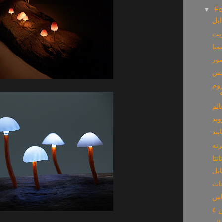
▼
Fe
ابل
بس
روم
الم
ويد
رنه
نتا
ايل
٤