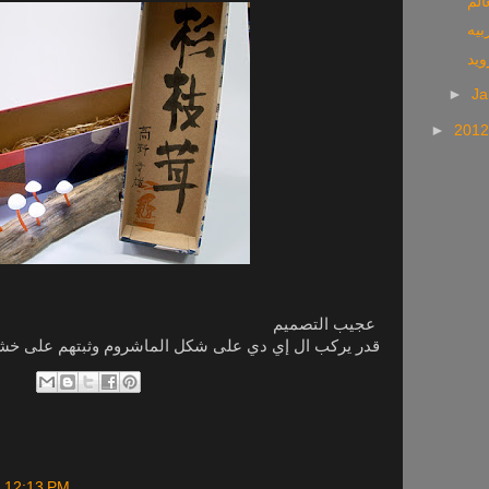
الم
بيه
ويد
►
Ja
►
201
عجيب التصميم
قدر يركب ال إي دي على شكل الماشروم وثبتهم على خشب 
t 12:13 PM