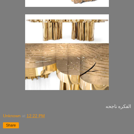
الفكره ناجحه
Unknown
at
12:22 PM
Share