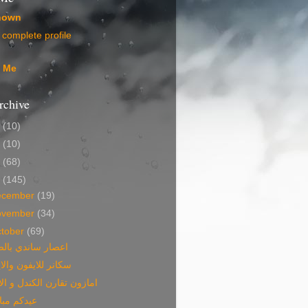
nown
complete profile
t Me
rchive
5
(10)
4
(10)
3
(68)
2
(145)
ecember
(19)
ovember
(34)
tober
(69)
اعصار ساندي بال
سكانر للايفون والاي
امازون تقارن الكندل و الاي
عيدكم مب