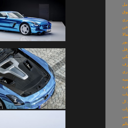
امل
يوق
ري
الا
يور
وقل
سكي
رف
دري
ميه
زه
بات
 سي
الم