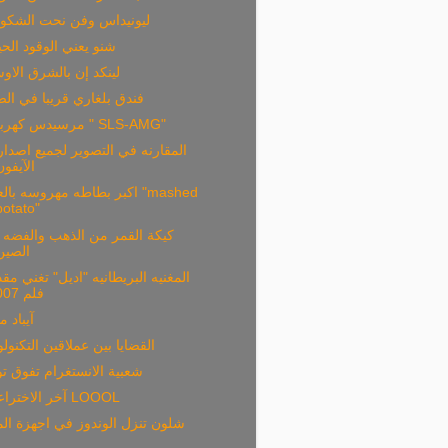
ليونيداس وفن نحت الشكول
شنو يعني الوقود الح
لينكد إن بالشرق الا
فندق بلغاري قريبا في ال
مرسيدس كهربائيه " SLS-AMG"
المقارنه في التصوير لجميع اصدا
الآيفون
اكبر بطاطه مهروسه بالعالم "ed
potato"
كيكة القمر من الذهب والفضه
الصين
المغنيه البريطانيه "اديل" تغني مق
فلم 007
آيباد م
القضايا بين عملاقين التكنولو
شعبية الانستغرام تفوق تو
آخر الاختراعات LOOOL
شلون تنزل الوندوز في اجهزة ال