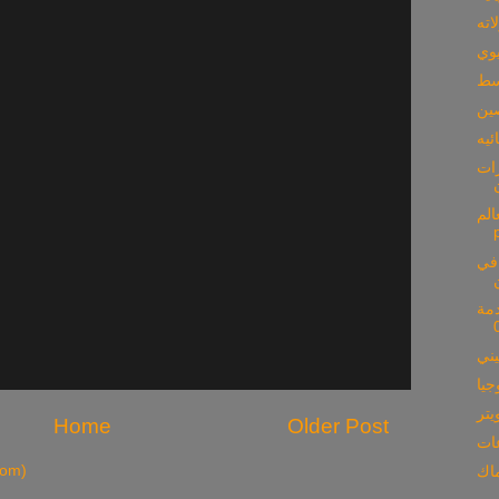
اته
يوي
وسط
صين
رات
mash
 في
دمة
يني
جيا
يتر
Home
Older Post
tom)
ماك