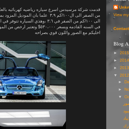
Unk
قدمت شركة مرسيدس اسرع سياره رياضيه كهربائيه بالع
View my 
من الصفر الى ال١٠٠/كم ٣.٩ علما بان الموديل المزود بمحرك بانزين يصل
الى ١٠٠/كم من الصفر في ٣.٦ ،وهذي السياره تتوفر في اسواق اوروبا
في السنه القادمه وبسعر ٥٣٠،٠٠٠$ وتعتبر ارخص من الموديل المزود بمحرك البانزين
Contac
اخليكم مع الصور واللون قوي بصراحه
Blog A
►
201
►
201
►
201
▼
201
►
D
►
N
▼
Oc
صور
بود
باد
ارك