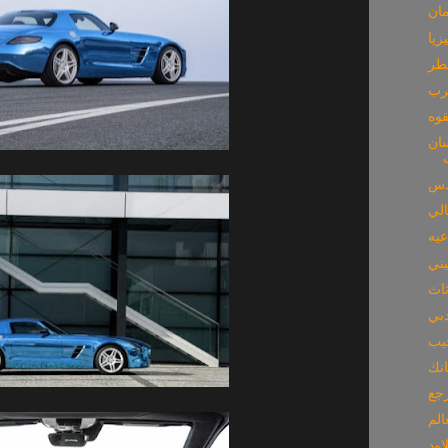
مان
زيا
طر
عرب
قوه
ممه خصيصا ليوسين
الي
عيه
ثاث
دبي
يب
الم
اود