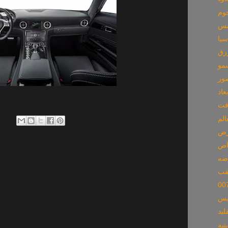
جوم
بس
سيا
زرق
مو
صور
عاد
قت
الم
رض
خاص
ضه
تقب
بس
ليد
تيه