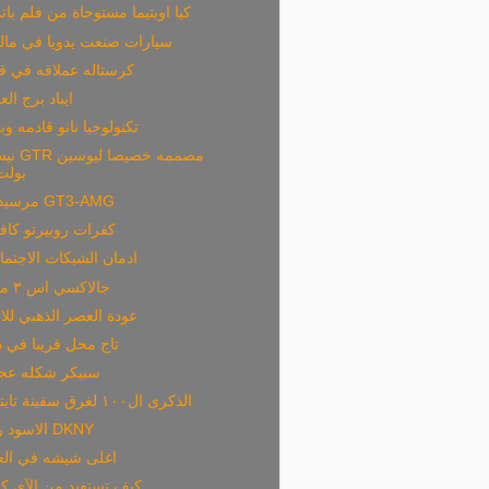
كيا اوبتيما مستوحاة من فلم بات
سيارات صنعت يدويا في مالي
كرستاله عملاقه في ق
ايباد برج ال
تكنولوجيا نانو قادمه وب
نيسان GTR مص
بولت
مرسيدس GT3-AMG
كفرات روبيرتو كاف
ادمان الشبكات الاجتما
جالاكسي اس ٣ ميني
عودة العصر الذهبي للا
تاج محل قريبا في 
سبيكر شكله عج
الذكرى ال١٠٠ لغرق سفينة تايتانك
الاسود رجع DKNY
اغلى شيشه في الع
كيف تستفيد من الآي كل