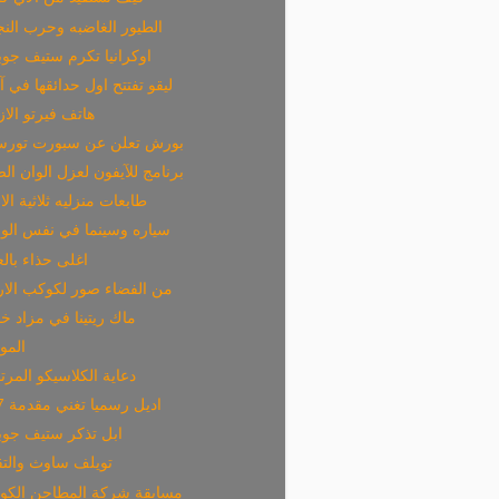
الطيور الغاضبه وحرب الن
اوكرانيا تكرم ستيف جو
ليقو تفتتح اول حدائقها في آ
هاتف فيرتو الا
بورش تعلن عن سبورت تورس
برنامج للآيفون لعزل الوان ال
طابعات منزليه ثلاثية الاب
سياره وسينما في نفس الو
اغلى حذاء بالع
من الفضاء صور لكوكب الا
ماك ريتينا في مزاد 
المو
دعاية الكلاسيكو المر
اديل رسميا تغني مقدمة 007
ابل تذكر ستيف جو
تويلف ساوث والتق
مسابقة شركة المطاحن الكوي