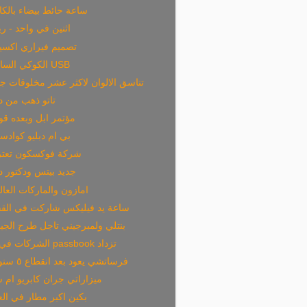
ساعة حائط بيضاء بالك
اثنين في واحد - ر
تصميم فيراري اكسي
الكوكي الساخن USB
تناسق الالوان لاكثر عشر مخلوقات جم
تاتو ذهب من د
مؤتمر ابل وبعده ق
بي ام دبليو كواد
شركة فوكسكون تعت
جديد بيتس ودكتور 
امازون والماركات العال
ساعة يد فيليكس شاركت في القف
بنتلي ولمبرجيني تاجل طرح الجي
الشركات في ال passbook تزداد
فرساتشي يعود بعد انقطاع ٥ سنوات
ميزاراتي جران كابريو ام
بكين اكبر مطار في الع